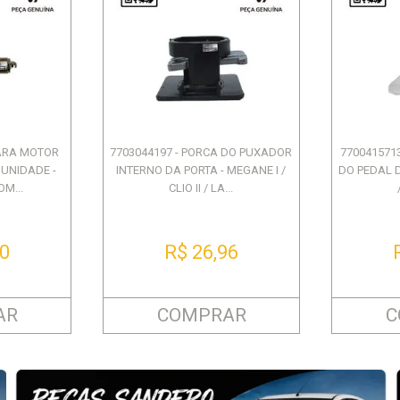
PARA MOTOR
7703044197 - PORCA DO PUXADOR
7700415713
 UNIDADE -
INTERNO DA PORTA - MEGANE I /
DO PEDAL D
M...
CLIO II / LA...
90
R$ 26,96
AR
COMPRAR
C