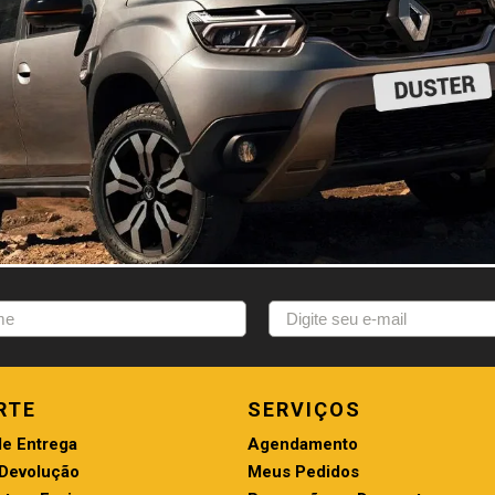
RTE
SERVIÇOS
de Entrega
Agendamento
 Devolução
Meus Pedidos