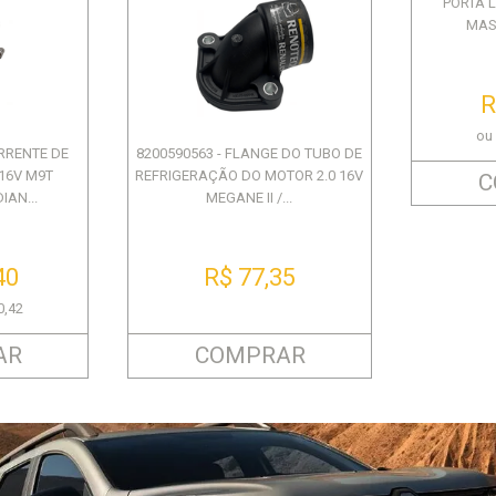
PORTA 
MAST
R
ou
ORRENTE DE
8200590563 - FLANGE DO TUBO DE
 16V M9T
REFRIGERAÇÃO DO MOTOR 2.0 16V
C
IAN...
MEGANE II /...
40
R$ 77,35
0,42
AR
COMPRAR