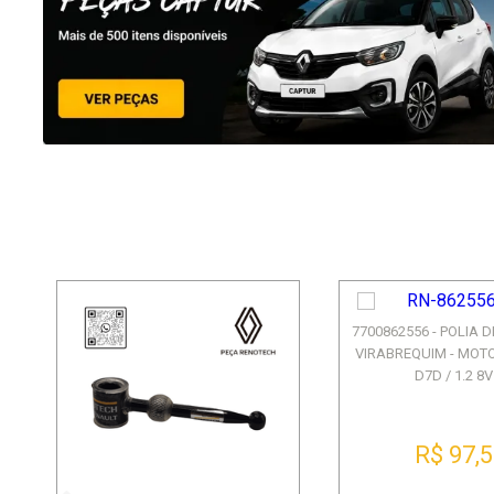
7700862556 - POLIA 
VIRABREQUIM - MOTO
D7D / 1.2 8V 
R$ 97,