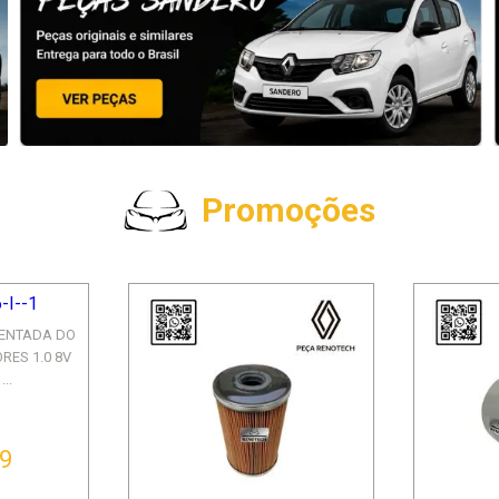
Promoções
DENTADA DO
RES 1.0 8V
...
59