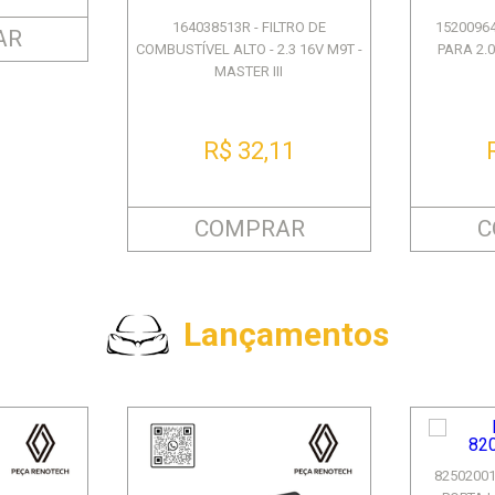
164038513R - FILTRO DE
15200964
AR
COMBUSTÍVEL ALTO - 2.3 16V M9T -
PARA 2.
MASTER III
R$ 32,11
COMPRAR
C
Lançamentos
8250200