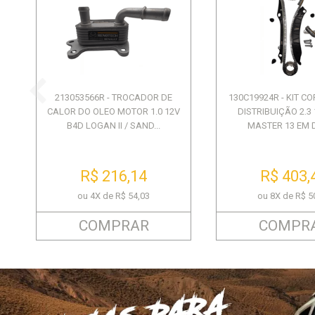
213053566R - TROCADOR DE
130C19924R - KIT C
CALOR DO OLEO MOTOR 1.0 12V
DISTRIBUIÇÃO 2.3
B4D LOGAN II / SAND...
MASTER 13 EM D
R$ 216,14
R$ 403,
ou 4X de R$ 54,03
ou 8X de R$ 5
COMPRAR
COMPR