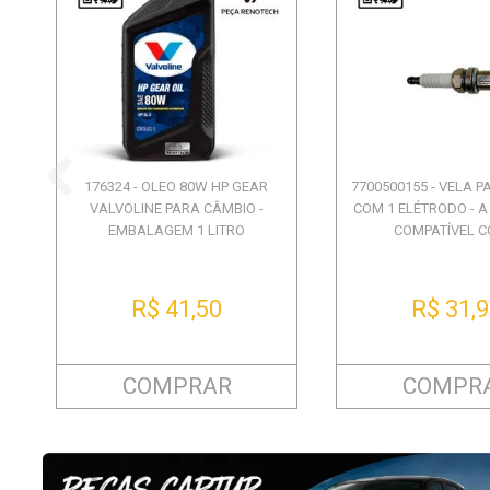
176324 - OLEO 80W HP GEAR
7700500155 - VELA 
VALVOLINE PARA CÂMBIO -
COM 1 ELÉTRODO - A
EMBALAGEM 1 LITRO
COMPATÍVEL CO
R$ 41,50
R$ 31,
COMPRAR
COMPR