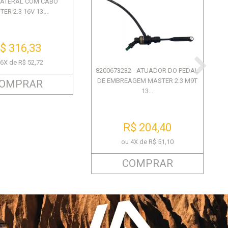
LATERAL COM CABO
ER 2.3 16V 13...
$ 316,33
 6X de R$ 52,72
8200673232 - ATUADOR DO PEDAL
DE EMBREAGEM MASTER 2.3 M9T
OMPRAR
13...
R$ 204,40
ou 4X de R$ 51,10
COMPRAR