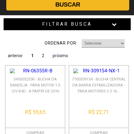
BUSCAR
FILTRAR BUSCA
ORDENAR POR:
anterior
1
2
próximo
545005235R - BUCHA DA
7700309154 - BUCHA CENTRAL
BANDEJA - PARA MOTOR 1.0
DA BARRA ESTABILIZADORA -
12V B4D - A PARTIR DE 2016
PARA MOTORES 2.5 16...
R$ 59,65
R$ 22,71
COMPRAR
COMPRAR