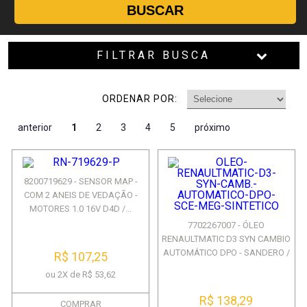
BUSCAR
FILTRAR BUSCA
ORDENAR POR:
anterior
1
2
3
4
5
próximo
8200719629 - SENSOR MAP -
COM 2 ANEIS DE VEDAÇÃO -
MOTORES 1.0 16V D4D /...
7702267007 - ÓLEO
RENAULTMATIC D3 SYN CAMBIO
AUTOMÁTICO DPO - SANDERO /
R$ 107,25
...
ou 2X de R$ 53,62
R$ 138,29
COMPRAR