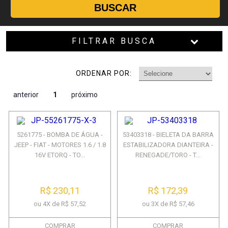
BUSCAR
FILTRAR BUSCA
ORDENAR POR:
anterior
1
próximo
5261775 - BOMBA DE ÁGUA -
53403318 - BIELETA DA BARRA
JEEP - FIAT - MOTORES 1.6 / 1.8
ESTABILIZADORA DIANTEIRA -
16V ETORQ - TO...
RENEGADE/TORO - T...
R$ 230,11
R$ 172,39
ou 4X de R$ 57,52
ou 3X de R$ 57,46
COMPRAR
COMPRAR