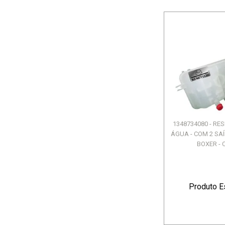
1348734080 - RE
ÁGUA - COM 2 SA
BOXER - C
Produto E