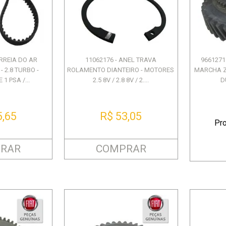
RENAULT
16V M9T - MASTER III
R$ 2.707,52
R$ 2.836,32
R$ 3.886,44
ou 12X de R$ 225,62
ou 12X de R$ 236,36
ou 12X de R$ 323,87
ORREIA DO AR
11062176 - ANEL TRAVA
9661271
 2.8 TURBO -
ROLAMENTO DIANTEIRO - MOTORES
MARCHA Z-
1 PSA /...
2.5 8V / 2.8 8V / 2....
D
5,65
R$ 53,05
Pr
RAR
COMPRAR