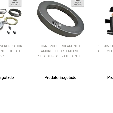
SINCRONIZADOR -
1342879080 - ROLAMENTO
133705508
ENTE - DUCATO
AMORTECEDOR DIATEIRO -
AR COMPL
SA ...
PEUGEOT BOXER - CITROEN JU...
sgotado
Produto Esgotado
Pr