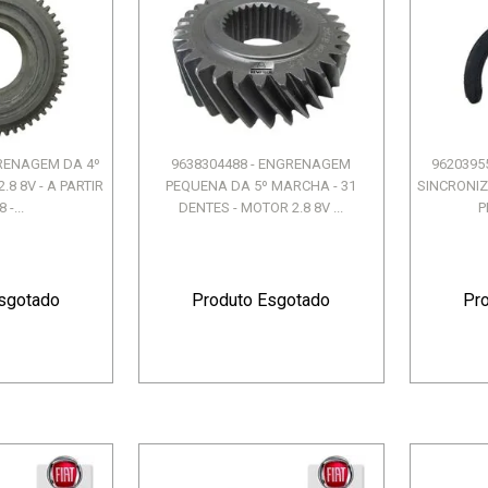
GRENAGEM DA 4º
9638304488 - ENGRENAGEM
9620395
8 8V - A PARTIR
PEQUENA DA 5º MARCHA - 31
SINCRONIZ
 -...
DENTES - MOTOR 2.8 8V ...
P
sgotado
Produto Esgotado
Pr