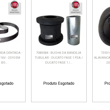
RREIA DENTADA -
7083084 - BUCHA DA BANDEJA
73531
16V - 2010 EM
TUBULAR - DUCATO FASE 1 PSA /
ALAVANCA 
 BO...
DUCATO FASE 1 /...
20
sgotado
Produto Esgotado
Pr