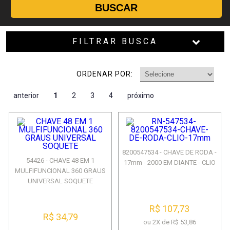
BUSCAR
FILTRAR BUSCA
ORDENAR POR:
anterior
1
2
3
4
próximo
8200547534 - CHAVE DE RODA -
54426 - CHAVE 48 EM 1
17mm - 2000 EM DIANTE - CLIO
MULFIFUNCIONAL 360 GRAUS
UNIVERSAL SOQUETE
R$ 107,73
R$ 34,79
ou 2X de R$ 53,86