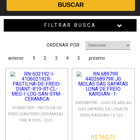
BUSCAR
FILTRAR BUSCA
ORDENAR POR:
anterior
1
2
3
4
5
próximo
440268979R - JOGO DE MOLAS
410602192R - PASTILHA DE
DAS SAPATAS DA LONA DE
FREIO DIANTEIRO (CERÃMICA) -
FREIO KARDIAN 1.0 12V ...
1992 À 2016 - CLIO...
R$ 162,75