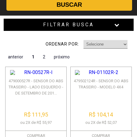
BUSCAR
FILTRAR BUSCA
ORDENAR POR:
anterior
1
2
próximo
479000527R - SENSOR DO ABS
479502124R - SENSOR DO ABS
TRASEIRO - LADO ESQUERDO -
TRASEIRO - MODELO 4X4
DE SETEMBRO DE 201...
R$ 111,95
R$ 104,14
ou 2X de R$ 55,97
ou 2X de R$ 52,07
COMPRAR
COMPRAR