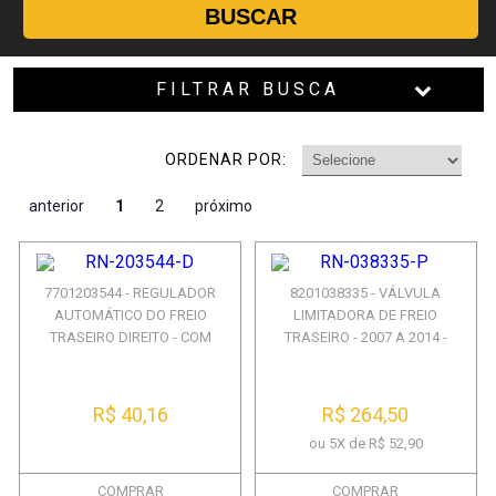
BUSCAR
FILTRAR BUSCA
ORDENAR POR:
anterior
1
2
próximo
7701203544 - REGULADOR
8201038335 - VÁLVULA
AUTOMÁTICO DO FREIO
LIMITADORA DE FREIO
TRASEIRO DIREITO - COM
TRASEIRO - 2007 A 2014 -
SISTEM...
SANDER...
R$ 40,16
R$ 264,50
ou 5X de R$ 52,90
COMPRAR
COMPRAR