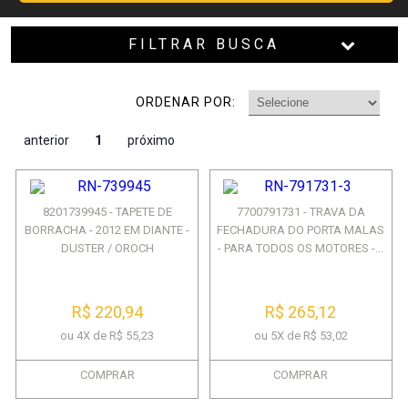
FILTRAR BUSCA
ORDENAR POR:
anterior
1
próximo
8201739945 - TAPETE DE
7700791731 - TRAVA DA
BORRACHA - 2012 EM DIANTE -
FECHADURA DO PORTA MALAS
DUSTER / OROCH
- PARA TODOS OS MOTORES -...
R$ 220,94
R$ 265,12
ou 4X de R$ 55,23
ou 5X de R$ 53,02
COMPRAR
COMPRAR