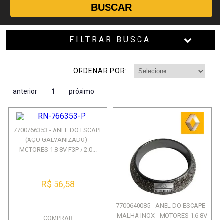
BUSCAR
FILTRAR BUSCA
ORDENAR POR:
anterior
1
próximo
7700766353 - ANEL DO ESCAPE
(AÇO GALVANIZADO) -
MOTORES 1.8 8V F3P / 2.0...
R$ 56,58
7700640085 - ANEL DO ESCAPE -
MALHA INOX - MOTORES 1.6 8V
COMPRAR