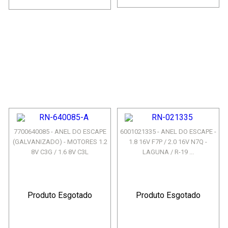
7700640085 - ANEL DO ESCAPE
6001021335 - ANEL DO ESCAPE -
(GALVANIZADO) - MOTORES 1.2
1.8 16V F7P / 2.0 16V N7Q -
8V C3G / 1.6 8V C3L
LAGUNA / R-19 ...
Produto Esgotado
Produto Esgotado