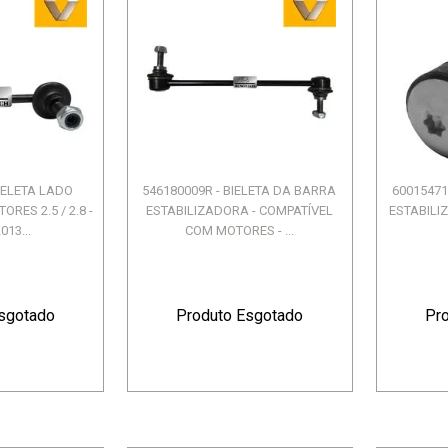
BIELETA LADO
546180009R - BIELETA DA BARRA
60015471
ORES 2.5 / 2.8 -
ESTABILIZADORA - COMPATÍVEL
ESTABILI
013...
COM MOTORES - ...
sgotado
Produto Esgotado
Pr