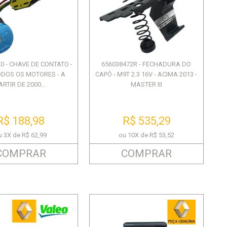
OCH
HELIAR
K4M - MANUAL - FLUENCE
DENTADA - COMPATÍVEL COM
AMARELO - EMBALAGEM 1
M9T 2013 EM DIANTE
TRASEIRO (O PAR) -
DUSTER/ORO...
MOTORE...
LITRO
R$ 1.560,24
R$ 72,81
R$ 2.539,56
R$ 465,15
R$ 125,21
R$ 29,92
ou 12X de R$ 130,02
ou 12X de R$ 211,63
ou 9X de R$ 51,68
ou 2X de R$ 62,60
0 - CHAVE DE CONTATO -
656038472R - FECHADURA DO
ODOS OS MOTORES - A
CAPÔ - M9T 2.3 16V - ACIMA 2013 -
ARTIR DE 2000...
MASTER III
R$ 188,98
R$ 535,29
u 3X de R$ 62,99
ou 10X de R$ 53,52
COMPRAR
COMPRAR