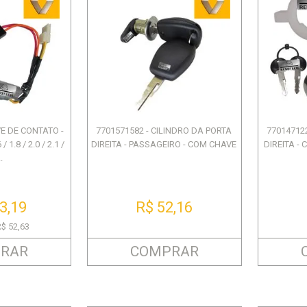
VE DE CONTATO -
7701571582 - CILINDRO DA PORTA
77014712
1.8 / 2.0 / 2.1 /
DIREITA - PASSAGEIRO - COM CHAVE
DIREITA -
.
3,19
R$ 52,16
R$ 52,63
RAR
COMPRAR