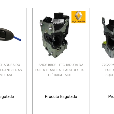
FECHADURA DO
825021680R - FECHADURA DA
770229
MEGANE SEDAN
PORTA TRASEIRA - LADO DIREITO -
PORTA
 MEGANE...
ELÉTRICA - MOT...
ESQUER
sgotado
Produto Esgotado
Pr