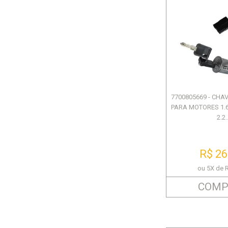
7700805669 - CHA
PARA MOTORES 1.6 / 
2.2..
R$ 26
ou 5X de 
COMP