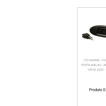
7701469990 - 
PORTA MALAS - 
1997A 2005 -
Produto E