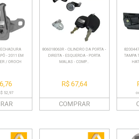
 FECHADURA
806018063R - CILINDRO DA PORTA -
820044
PÔ - 2011 EM
DIREITA - ESQUERDA - PORTA
TAMPA T
TER / OROCH
MALAS - COMP...
HAT
6,76
R$ 67,64
R$ 52,97
o
RAR
COMPRAR