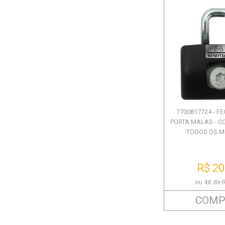
7700817724 - 
PORTA MALAS - C
TODOS OS MO
R$ 20
ou 4X de 
COMP