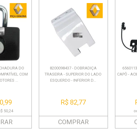
FECHADURA DO
8200098437 - DOBRADIÇA
656011
OMPATÍVEL COM
TRASEIRA - SUPERIOR DO LADO
CAPÔ - ACI
TORES ...
ESQUERDO - INFERIOR D...
0,99
R$ 82,77
R$ 50,24
o
RAR
COMPRAR