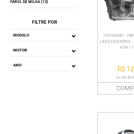
FAROL DE MILHA (13)
FILTRE POR
MODELO
7701040681 - FA
LADO ESQUERDO - 
K7M / 1.
MOTOR
ANO
R$ 12
ou 2X de 
COMP