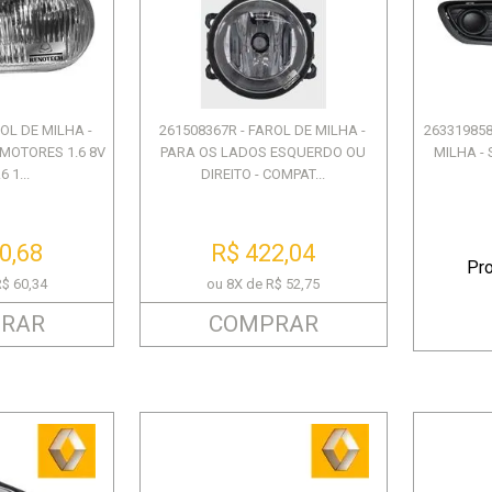
RECEPTOR CONVERSOR PARA
2013 EM DIANTE MASTER
CLIO II / TWINGO /...
CARRO
R$ 12,30
R$ 333,73
R$ 74,17
ou 6X de R$ 55,62
ROL DE MILHA -
261508367R - FAROL DE MILHA -
263319858
MOTORES 1.6 8V
PARA OS LADOS ESQUERDO OU
MILHA - 
6 1...
DIREITO - COMPAT...
0,68
R$ 422,04
Pr
R$ 60,34
ou 8X de R$ 52,75
RAR
COMPRAR