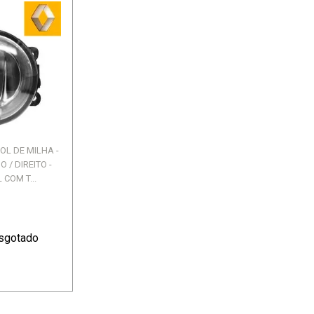
ROL DE MILHA -
 / DIREITO -
 COM T...
sgotado