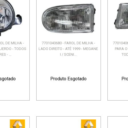
ROL DE MILHA -
7701040680 - FAROL DE MILHA -
77010406
UERDO - TODOS
LADO DIREITO - ATÉ 1999 - MEGANE
PARA O
S - ...
I / SCENI...
TOD
sgotado
Produto Esgotado
Pr