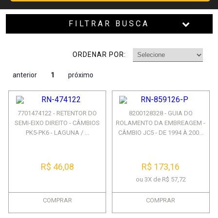
FILTRAR BUSCA
ORDENAR POR:
anterior
1
próximo
7701474122 - RETENTOR DO
8200128328 - GUIA DO
SEMI-EIXO DIREITO - CÂMBIOS
ROLAMENTO DA EMBREAGEM -
PK5-PK6 - LAGUNA / ...
CÂMBIO JC5 - DE 1994 À 200...
R$ 46,08
R$ 173,16
ou 3X de R$ 57,72
COMPRAR
COMPRAR