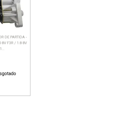
DIANTE - SANDERO II
SANDERO II - SANDERO II / 
SA
R$ 1.453,20
R$ 649,04
ou 12X de R$ 121,10
ou 12X de R$ 54,08
OR DE PARTIDA -
8V F3R / 1.8 8V
1...
sgotado