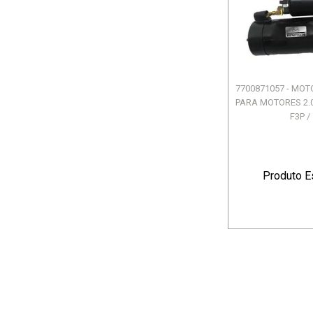
7700871057 - MOT
PARA MOTORES 2.0 
F3P / 
Produto E