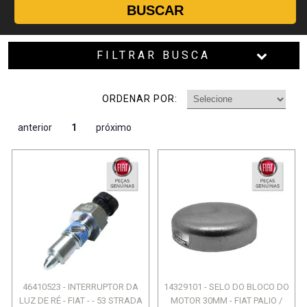
BUSCAR
FILTRAR BUSCA
ORDENAR POR:
anterior
1
próximo
46410523 - INTERRUPTOR DA
14329101 - SELO DO BLOCO DO
LUZ DE RÉ - FIAT - - 53 STRADA
MOTOR 30MM - FIAT PALIO /