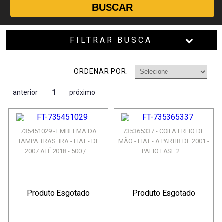
BUSCAR
FILTRAR BUSCA
ORDENAR POR:
anterior
1
próximo
735451029 - EMBLEMA DA
735365337 - COIFA FREIO DE
TAMPA TRASEIRA - FIAT - DE
MÃO - FIAT - A PARTIR DE 2001 -
2007 ATÉ 2018 - 500 / ...
PALIO FASE 2 ...
Produto Esgotado
Produto Esgotado