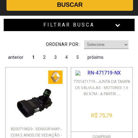
BUSCAR
FILTRAR BUSCA
ORDENAR POR:
anterior
1
2
3
4
5
próximo
7701471719 - JUNTA DA TAMPA
DE VÁLVULAS - MOTORES 1.6
8V K7M - A PARTIR ...
R$ 75,79
8200719629 - SENSOR MAP -
COM 2 ANEIS DE VEDAÇÃO -
COMPRAR