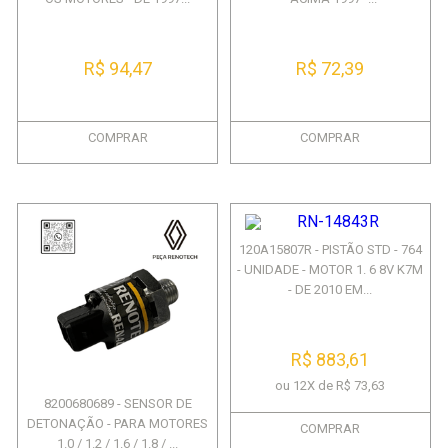
R$ 94,47
R$ 72,39
COMPRAR
COMPRAR
120A15807R - PISTÃO STD - 764
- UNIDADE - MOTOR 1. 6 8V K7M
- DE 2010 EM...
R$ 883,61
ou 12X de R$ 73,63
8200680689 - SENSOR DE
DETONAÇÃO - PARA MOTORES
COMPRAR
1.0 / 1.2 / 1.6 / 1.8 / ...