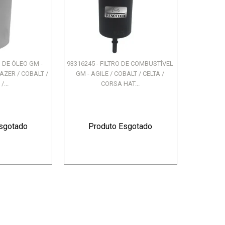
SANDERO II / SANDERO...
2017 EM DIANTE
LOG/SAN ...13 - SANDERO
LOGAN
R$ 58,75
R$ 3.798,00
R$ 1.188,52
ou 12X de R$ 316,50
ou 12X de R$ 99,04
O DE ÓLEO GM -
93316245 - FILTRO DE COMBUSTÍVEL
LAZER / COBALT /
GM - AGILE / COBALT / CELTA /
/...
CORSA HAT...
sgotado
Produto Esgotado