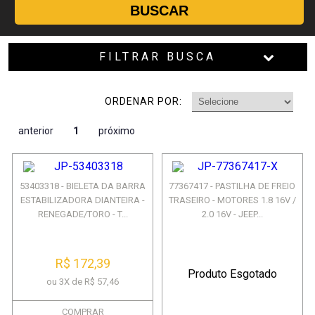
BUSCAR
FILTRAR BUSCA
ORDENAR POR:
anterior
1
próximo
53403318 - BIELETA DA BARRA
77367417 - PASTILHA DE FREIO
ESTABILIZADORA DIANTEIRA -
TRASEIRO - MOTORES 1.8 16V /
RENEGADE/TORO - T...
2.0 16V - JEEP...
R$ 172,39
Produto Esgotado
ou 3X de R$ 57,46
COMPRAR