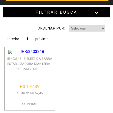
FILTRAR BUSCA
ORDENAR POR:
anterior
1
próximo
53403318 - BIELETA DA BARRA
ESTABILIZADORA DIANTEIRA -
RENEGADE/TORO - T...
R$ 172,39
ou 3X de R$ 57,46
COMPRAR