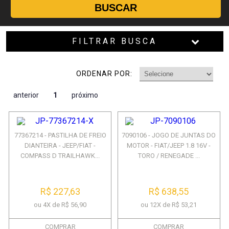
BUSCAR
FILTRAR BUSCA
ORDENAR POR:
anterior
1
próximo
77367214 - PASTILHA DE FREIO
7090106 - JOGO DE JUNTAS DO
DIANTEIRA - JEEP/FIAT -
MOTOR - FIAT/JEEP 1.8 16V -
COMPASS D TRAILHAWK...
TORO / RENEGADE ...
R$ 227,63
R$ 638,55
ou 4X de R$ 56,90
ou 12X de R$ 53,21
COMPRAR
COMPRAR