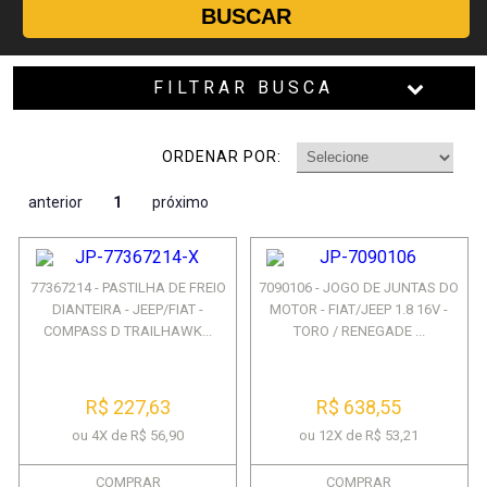
BUSCAR
FILTRAR BUSCA
ORDENAR POR:
anterior
1
próximo
77367214 - PASTILHA DE FREIO
7090106 - JOGO DE JUNTAS DO
DIANTEIRA - JEEP/FIAT -
MOTOR - FIAT/JEEP 1.8 16V -
COMPASS D TRAILHAWK...
TORO / RENEGADE ...
R$ 227,63
R$ 638,55
ou 4X de R$ 56,90
ou 12X de R$ 53,21
COMPRAR
COMPRAR