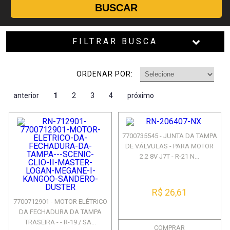
BUSCAR
FILTRAR BUSCA
ORDENAR POR:
anterior
1
2
3
4
próximo
7700735545 - JUNTA DA TAMPA
DE VÁLVULAS - PARA MOTOR
2.2 8V J7T - R-21 N...
R$ 26,61
7700712901 - MOTOR ELÉTRICO
DA FECHADURA DA TAMPA
TRASEIRA - - R-19 / SA...
COMPRAR