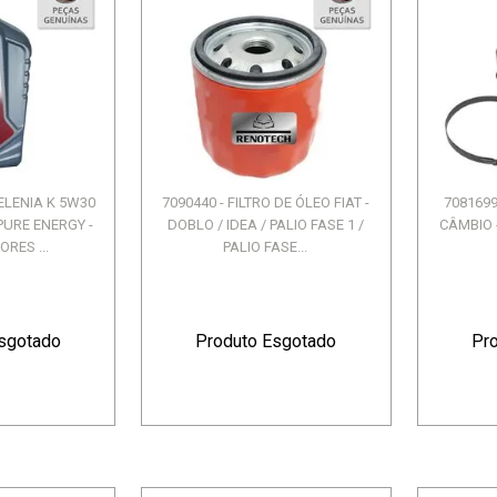
SELENIA K 5W30
7090440 - FILTRO DE ÓLEO FIAT -
7081699
PURE ENERGY -
DOBLO / IDEA / PALIO FASE 1 /
CÂMBIO -
RES ...
PALIO FASE...
sgotado
Produto Esgotado
Pr