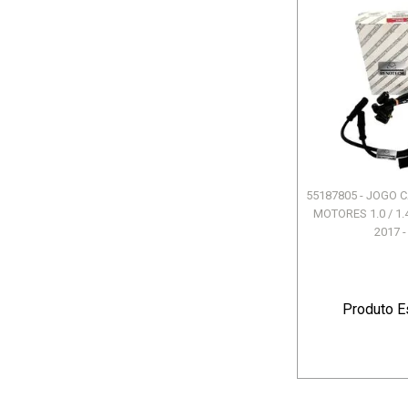
55187805 - JOGO 
MOTORES 1.0 / 1.4
2017 - 
Produto E