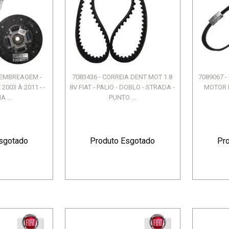
E EMBREAGEM -
7083436 - CORREIA DENT MOT 1.8
7089067 -
2003 À 2011 - -
8V FIAT - PALIO - DOBLO - STRADA -
MOTOR FI
A ...
PUNTO ...
sgotado
Produto Esgotado
Pr