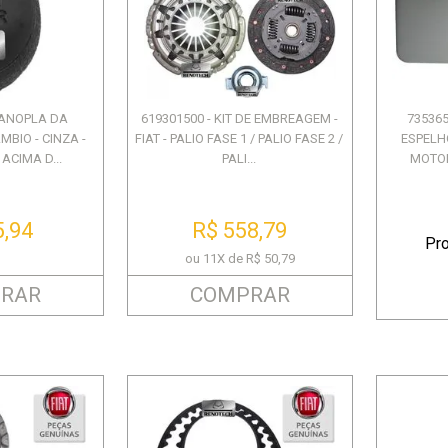
SANDERO II / ZOE / CAPTUR
DIANTEIRO - 2016 EM
2012 - CAPTUR / DUSTER.
VE
/...
DIANTE...
R$ 169,88
R$ 49,44
R$ 480,00
ou 3X de R$ 56,62
ou 9X de R$ 53,33
MANOPLA DA
619301500 - KIT DE EMBREAGEM -
735365
BIO - CINZA -
FIAT - PALIO FASE 1 / PALIO FASE 2 /
ESPELH
ACIMA D...
PALI...
MOTOR
5,94
R$ 558,79
Pr
ou 11X de R$ 50,79
RAR
COMPRAR