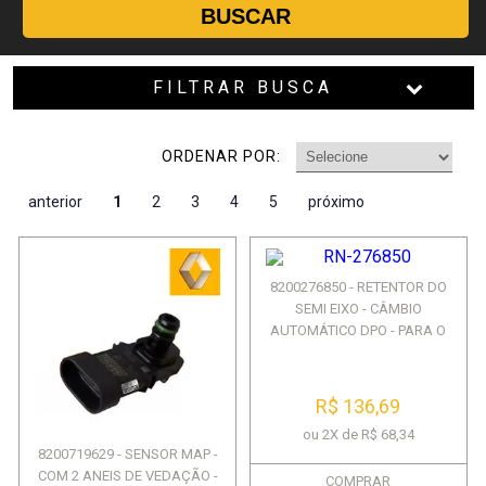
BUSCAR
FILTRAR BUSCA
ORDENAR POR:
anterior
1
2
3
4
5
próximo
8200276850 - RETENTOR DO
SEMI EIXO - CÂMBIO
AUTOMÁTICO DPO - PARA O
LADO...
R$ 136,69
ou 2X de R$ 68,34
8200719629 - SENSOR MAP -
COM 2 ANEIS DE VEDAÇÃO -
COMPRAR