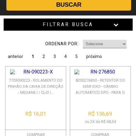
BUSCAR
FILTRAR BUSCA
ORDENAR POR:
anterior
1
2
3
4
5
próximo
7703090223 - ROLAMENTO DO
8200276850 - RETENTOR DO
PINHÃO DA CAIXA DE DIREÇÃO
SEMI EIXO - CÂMBIO
- MEGANE I / CLIO I...
AUTOMÁTICO DPO - PARA O
LADO...
R$ 16,01
R$ 136,69
ou 2X de R$ 68,34
COMPRAR
COMPRAR