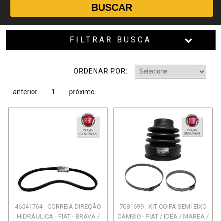
BUSCAR
FILTRAR BUSCA
ORDENAR POR:
anterior
1
próximo
46541764 - CORREIA DIREÇÃO
7081699 - KIT COIFA SEMI EIXO
HIDRÁULICA - FIAT - BRAVA /
CÂMBIO - FIAT / IDEA / MAREA /