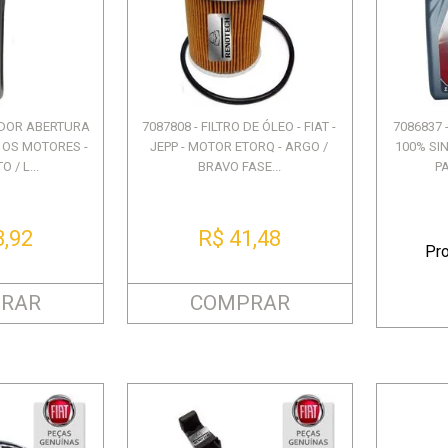
CAPA - PARA O LADO DIRE...
DIREITO DUSTER
SANDERO LOGAN DE 2008 
F3
2014 - ...
R$ 449,52
R$ 247,94
R$ 2.347,90
ou 8X de R$ 56,19
ou 4X de R$ 61,98
ou 12X de R$ 195,65
ADOR ABERTURA
7087808 - FILTRO DE ÓLEO - FIAT -
7086837 
 OS MOTORES -
JEPP - MOTOR ETORQ - ARGO /
100% SI
 / L...
BRAVO FASE...
P
3,92
R$ 41,48
Pr
RAR
COMPRAR