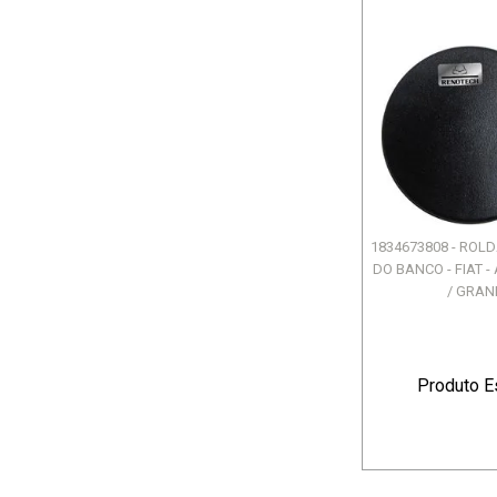
1834673808 - ROL
DO BANCO - FIAT 
/ GRAND
Produto E