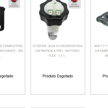
 DE COMBUSTÍVEL
51793538 - BOIA DO RESERVATORIO
46411117
 EM DIANTE - 500
DA PARTIDA A FRIO - MOTORES
DA EMBR
..
FLEX - 1.3 1...
B
sgotado
Produto Esgotado
Pr