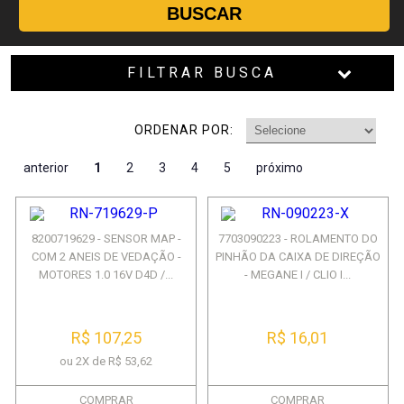
BUSCAR
FILTRAR BUSCA
ORDENAR POR:
anterior
1
2
3
4
5
próximo
8200719629 - SENSOR MAP -
7703090223 - ROLAMENTO DO
COM 2 ANEIS DE VEDAÇÃO -
PINHÃO DA CAIXA DE DIREÇÃO
MOTORES 1.0 16V D4D /...
- MEGANE I / CLIO I...
R$ 107,25
R$ 16,01
ou 2X de R$ 53,62
COMPRAR
COMPRAR