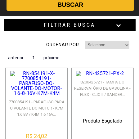
BUSCAR
FILTRAR BUSCA
ORDENAR POR:
anterior
1
próximo
8200425721 - TAMPA DO
RESERVATÓRIO DE GASOLINA -
FLEX - CLIO II / SANDER...
7700854191 - PARAFUSO PARA
O VOLANTE DO MOTOR - K7M
1.6 8V / K4M 1.6 16V...
Produto Esgotado
R$ 24,02