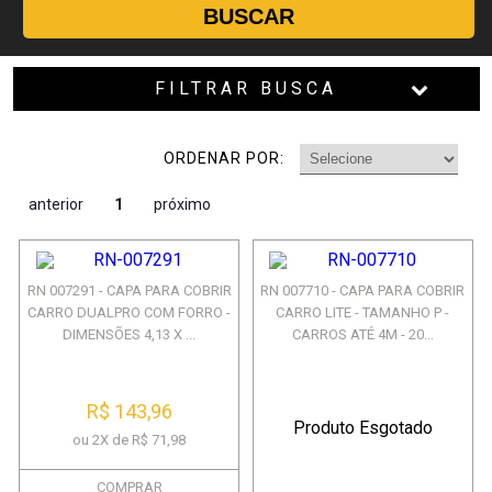
BUSCAR
FILTRAR BUSCA
ORDENAR POR:
anterior
1
próximo
RN 007291 - CAPA PARA COBRIR
RN 007710 - CAPA PARA COBRIR
CARRO DUALPRO COM FORRO -
CARRO LITE - TAMANHO P -
DIMENSÕES 4,13 X ...
CARROS ATÉ 4M - 20...
R$ 143,96
Produto Esgotado
ou 2X de R$ 71,98
COMPRAR