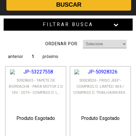
BUSCAR
FILTRAR BUSCA
ORDENAR POR:
anterior
1
próximo
50928635 - TAPETE DE
50928326 - FRISO JEEP -
BORRACHA - PARA MOTOR 2.0
COMPASS D. LIMITED 4X4 /
16V - 2019 - COMPASS D. L...
COMPASS D. TRAILHAWK4X4...
Produto Esgotado
Produto Esgotado