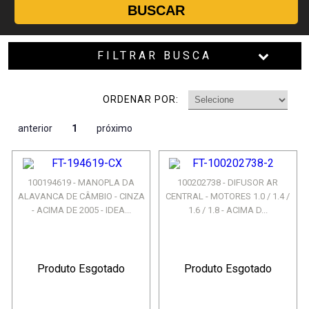
BUSCAR
FILTRAR BUSCA
ORDENAR POR:
anterior
1
próximo
100194619 - MANOPLA DA
100202738 - DIFUSOR AR
ALAVANCA DE CÂMBIO - CINZA
CENTRAL - MOTORES 1.0 / 1.4 /
- ACIMA DE 2005 - IDEA...
1.6 / 1.8 - ACIMA D...
Produto Esgotado
Produto Esgotado