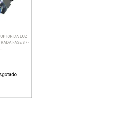
DIANTE - KWID
DIANTEIRO - TODOS OS...
2.8 8V - MASTER II
2
R$ 1.161,60
R$ 79,38
R$ 236,10
ou 12X de R$ 96,80
ou 4X de R$ 59,02
RRUPTOR DA LUZ
STRADA FASE 3 / -
..
sgotado