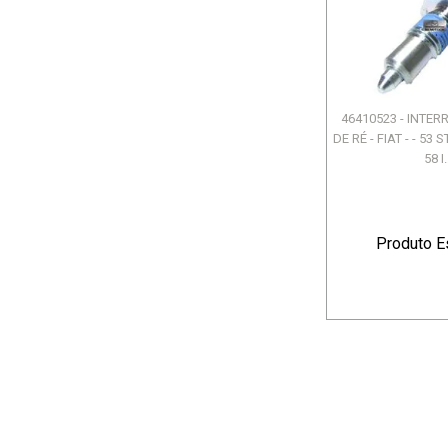
46410523 - INTE
DE RÉ - FIAT - - 53 
58 I.
Produto E