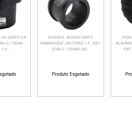
TRASEIRA - DUSTER /
DUSTER - DUSTER
HIDRÁULICA RENAULT TO
S
SANDERO ...
- SA...
R$ 330,67
R$ 307,08
R$ 58,88
ou 6X de R$ 55,11
ou 6X de R$ 51,18
A DO GARFO DA
46543812 - BUCHA GARFO
73536
ALIO / SIENA -
EMBREAGEM - MOTORES 1.4 - 500 /
ALAVANCA
.4 -...
DOBLO / GRAND SIE...
FIAT
sgotado
Produto Esgotado
Pr