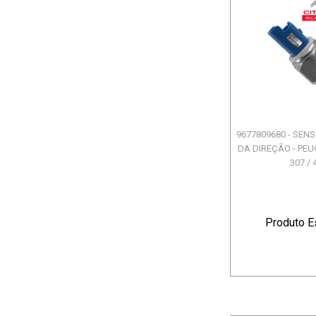
9677809680 - SEN
DA DIREÇÃO - PEUG
307 / 4
Produto E