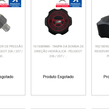
SOR DE PRESSÃO
1615089880 - TAMPA DA BOMBA DE
95218390
EOT 206 / 207 /
DIREÇÃO HIDRÁULICA - PEUGEOT
RESERVAT
0...
206 / 207 / ...
P
sgotado
Produto Esgotado
Pr