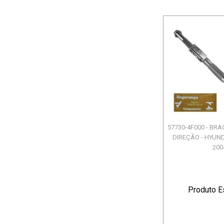
57730-4F000 - BR
DIREÇÃO - HYUND
200
Produto E